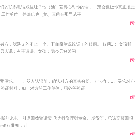
们的联系电话或住址？他（她）若真心对你的话，一定会也让你真正地走
）工作单位，并确信他（她）真的在那里从事
阅
男方，我遇见的不止一个。下面简单说说骗子的伎俩。 伎俩1： 女孩和
男人说：有事请讲。女孩：我今天好苦闷
阅
受侵犯。 一、双方认识前，确认对方的真实身份。方法有，1、要求对方
助验证材料，如，对方的工作单位，职务等验证
阅
挂断的来电，引诱回拨骗话费 代为投资理财黄金、期货等，承诺高额回报 
充银行通知，让
阅