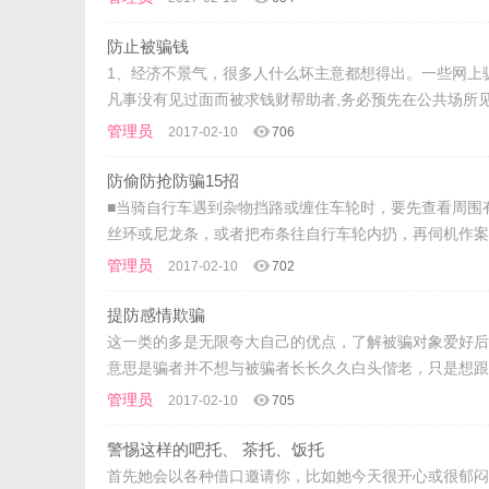
防止被骗钱
1、经济不景气，很多人什么坏主意都想得出。一些网上
凡事没有见过面而被求钱财帮助者,务必预先在公共场所见
管理员
2017-02-10
706
防偷防抢防骗15招
■当骑自行车遇到杂物挡路或缠住车轮时，要先查看周围
丝环或尼龙条，或者把布条往自行车轮内扔，再伺机作案
管理员
2017-02-10
702
提防感情欺骗
这一类的多是无限夸大自己的优点，了解被骗对象爱好后
意思是骗者并不想与被骗者长长久久白头偕老，只是想跟
管理员
2017-02-10
705
警惕这样的吧托、 茶托、饭托
首先她会以各种借口邀请你，比如她今天很开心或很郁闷