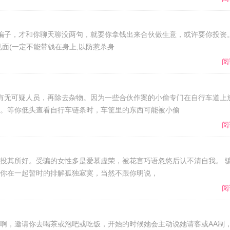
骗子，才和你聊天聊没两句，就要你拿钱出来合伙做生意，或许要你投资。
面(一定不能带钱在身上,以防惹杀身
阅
有无可疑人员，再除去杂物。因为一些合伙作案的小偷专门在自行车道上
。等你低头查看自行车链条时，车筐里的东西可能被小偷
阅
投其所好。受骗的女性多是爱慕虚荣，被花言巧语忽悠后认不清自我。 
你在一起暂时的排解孤独寂寞，当然不跟你明说，
阅
啊，邀请你去喝茶或泡吧或吃饭，开始的时候她会主动说她请客或AA制