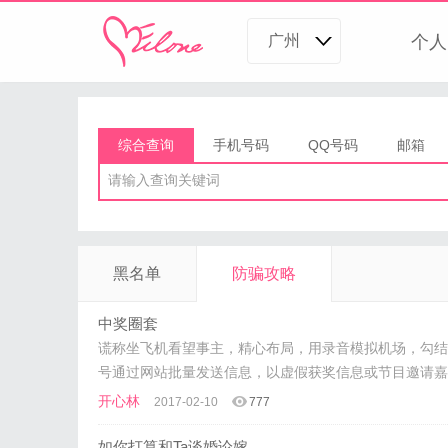
广州
个人
综合查询
手机号码
QQ号码
邮箱
请输入查询关键词
黑名单
防骗攻略
中奖圈套
谎称坐飞机看望事主，精心布局，用录音模拟机场，勾结
号通过网站批量发送信息，以虚假获奖信息或节目邀请嘉
开心林
2017-02-10
777
如你打算和Ta谈婚论嫁