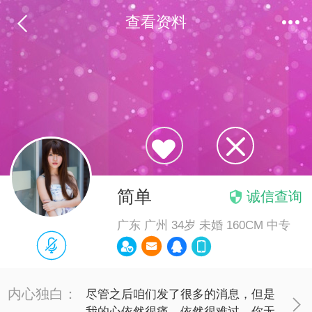


查看资料


简单

诚信查询
广东 广州 34岁 未婚 160CM 中专





内心独白：
尽管之后咱们发了很多的消息，但是

我的心依然很痛，依然很难过。你无