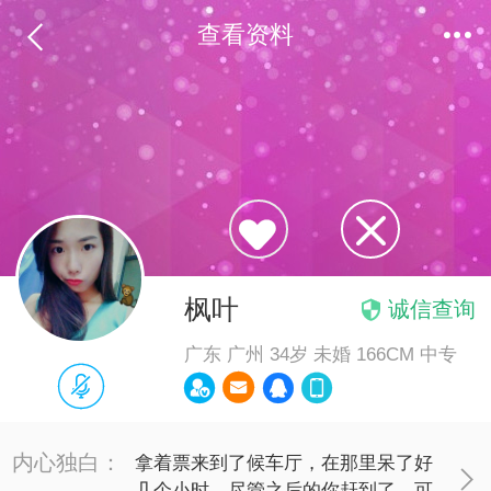


查看资料


枫叶

诚信查询
广东 广州 34岁 未婚 166CM 中专





内心独白：
拿着票来到了候车厅，在那里呆了好

几个小时。尽管之后的你赶到了，可