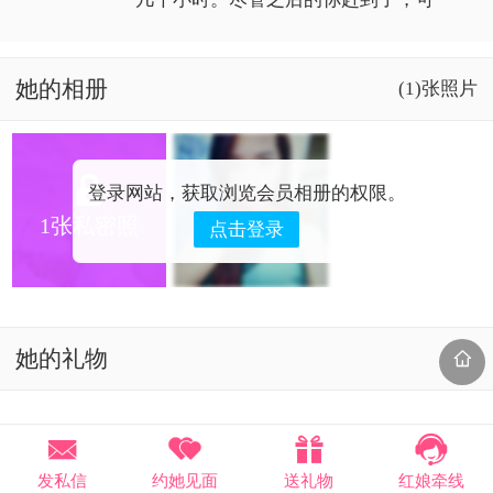
这一切对我来说都太迟了。咱们的缘
分也许在那里停留了，无法再继续下
去。
她的相册
(1)张照片

登录网站，获取浏览会员相册的权限。
1张私密照
点击登录
她的礼物






发私信
约她见面
送礼物
红娘牵线